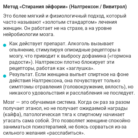
Метод «Стирания эйфории» (Налтрексон / Вивитрол)
Это более мягкий и физиологичный подход, который
часто называют «золотым стандартом» лечения
женщин. Он работает не на страхе, а на уровне
нейробиологии мозга.
Как действует препарат. Алкоголь вызывает
опьянение, стимулируя опиоидные рецепторы в
мозгу, что приводит к выбросу дофамина («гормона
радости»). Налтрексон плотно блокирует эти
рецепторы, работая как «заглушка».
Результат. Если женщина выпьет спиртное на фоне
действия Налтрексона, она почувствует только
симптомы отравления (головокружение, вялость), но
никакого удовольствия и расслабления не последует.
Мозг — это обучаемая система. Когда он раз за разом
получает этанол, но не получает ожидаемой награды
(кайфа), патологическая тяга к спиртному начинает
угасать сама собой. Это позволяет женщине спокойно
заниматься психотерапией, не боясь сорваться из-за
сильного желания «расслабиться».