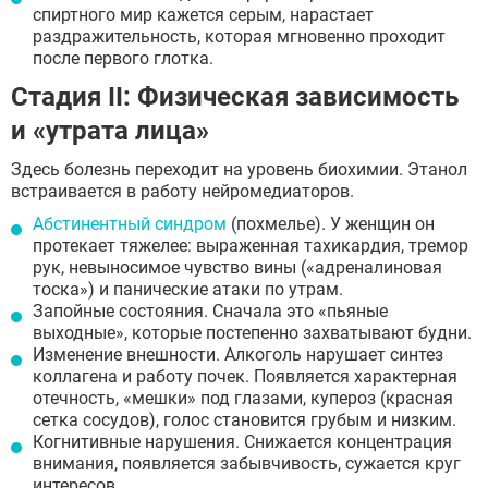
спиртного мир кажется серым, нарастает
раздражительность, которая мгновенно проходит
после первого глотка.
Стадия II: Физическая зависимость
и «утрата лица»
Здесь болезнь переходит на уровень биохимии. Этанол
встраивается в работу нейромедиаторов.
Абстинентный синдром
(похмелье). У женщин он
протекает тяжелее: выраженная тахикардия, тремор
рук, невыносимое чувство вины («адреналиновая
тоска») и панические атаки по утрам.
Запойные состояния. Сначала это «пьяные
выходные», которые постепенно захватывают будни.
Изменение внешности. Алкоголь нарушает синтез
коллагена и работу почек. Появляется характерная
отечность, «мешки» под глазами, купероз (красная
сетка сосудов), голос становится грубым и низким.
Когнитивные нарушения. Снижается концентрация
внимания, появляется забывчивость, сужается круг
интересов.