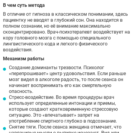
В чем суть метода
В отличие от гипноза в классическом понимании, здесь
пациентку не вводят в глубокий сон. Она находится в
полном сознании, но её внимание максимально
сконцентрировано. Врач-психотерапевт воздействует на
кору головного мозга с помощью специального
лингвистического кода и легкого физического
воздействия.
Механизм работы
Создание доминанты трезвости. Психолог
«перепрошивает» центр удовольствия. Если раньше
мозг видел в алкоголе радость, то после сеанса он
начинает воспринимать его как смертельную
ЗАДАТЬ ВОПРОС
опасность.
Стресс-воздействие. Во время процедуры врач
ЗАПОЛНИТЕ ФОРМУ
использует определенные интонации и приемы,
ВЫЗВАТЬ ВРАЧА
которые создают кратковременную стрессовую
Заполните форму ниже, мы вам
ситуацию. Это «впечатывает» запрет на
перезвоним
употребление спиртного глубоко в подсознание.
Снятие тяги. После сеанса женщина отмечает, что
ВЫБРАТЬ ГОРОД
навязчивые мысли о выпивке исчезают. Вид или