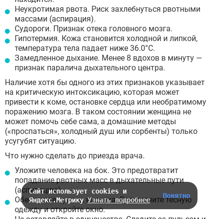
Неукротимая рвота. Риск захлебнуться рвотными
массами (аспирация).
Судороги. Признак отека головного мозга.
Гипотермия. Кожа становится холодной и липкой,
температура тела падает ниже 36.0°C.
Замедленное дыхание. Менее 8 вдохов в минуту —
признак паралича дыхательного центра.
Наличие хотя бы одного из этих признаков указывает
на критическую интоксикацию, которая может
привести к коме, остановке сердца или необратимому
поражению мозга. В таком состоянии женщина не
может помочь себе сама, а домашние методы
(«проспаться», холодный душ или сорбенты) только
усугубят ситуацию.
Что нужно сделать до приезда врача.
Уложите человека на бок. Это предотвратит
попадание рвотных масс в дыхательные пути
(аспирацию).
Сайт использует cookies и
Понятно
Обеспечьте приток воздуха. Расстегните тесную
Яндекс.Метрику
Узнать подробнее
одежду и откройте окно.