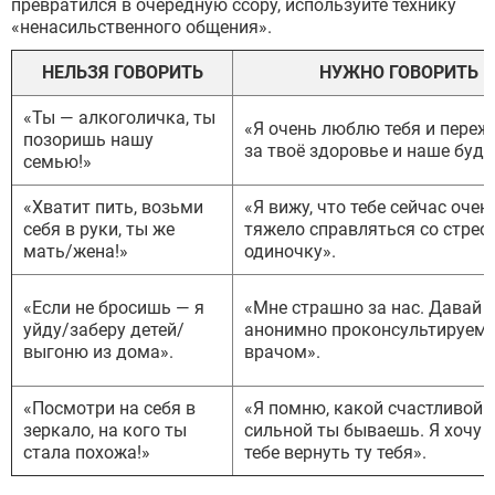
превратился в очередную ссору, используйте технику
«ненасильственного общения».
НЕЛЬЗЯ ГОВОРИТЬ
НУЖНО ГОВОРИТЬ
«Ты — алкоголичка, ты
«Я очень люблю тебя и пере
позоришь нашу
за твоё здоровье и наше буду
семью!»
«Хватит пить, возьми
«Я вижу, что тебе сейчас очен
себя в руки, ты же
тяжело справляться со стрес
мать/жена!»
одиночку».
«Если не бросишь — я
«Мне страшно за нас. Давай 
уйду/заберу детей/
анонимно проконсультируемс
выгоню из дома».
врачом».
«Посмотри на себя в
«Я помню, какой счастливой 
зеркало, на кого ты
сильной ты бываешь. Я хочу 
стала похожа!»
тебе вернуть ту тебя».